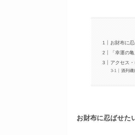
お財布に忍
「幸運の亀
アクセス・
酒列磯
お財布に忍ばせた