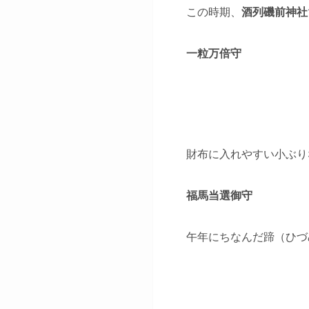
この時期、
酒列磯前神社
一粒万倍守
財布に入れやすい小ぶり
福馬当選御守
午年にちなんだ蹄（ひづ