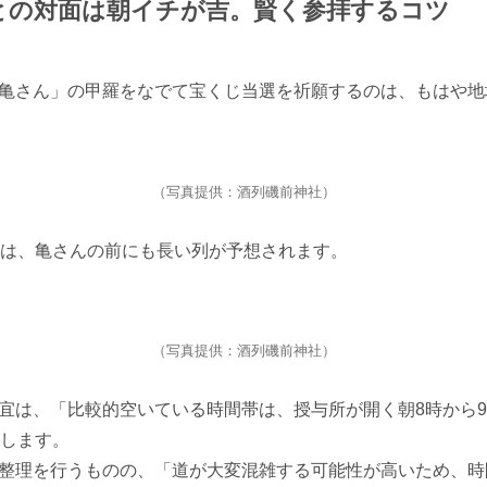
との対面は朝イチが吉。賢く参拝するコツ
亀さん」の甲羅をなでて宝くじ当選を祈願するのは、もはや地
（写真提供：酒列磯前神社）
日は、亀さんの前にも長い列が予想されます。
（写真提供：酒列磯前神社）
宜は、「比較的空いている時間帯は、授与所が開く朝8時から
話します。
整理を行うものの、「道が大変混雑する可能性が高いため、時