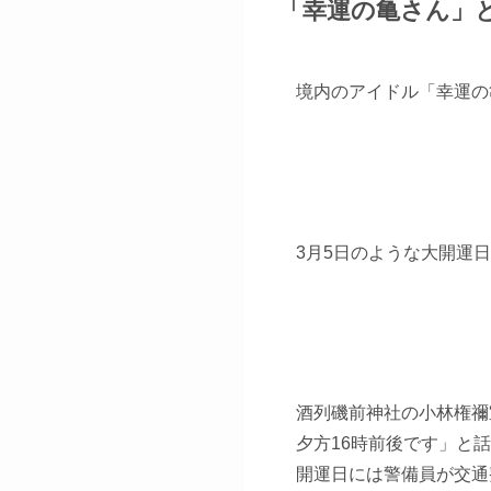
「幸運の亀さん」
境内のアイドル「幸運の
3月5日のような大開運
酒列磯前神社の小林権禰
夕方16時前後です」と
開運日には警備員が交通