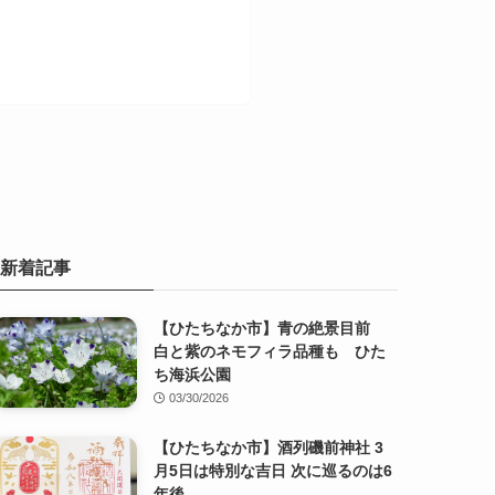
新着記事
【ひたちなか市】青の絶景目前
白と紫のネモフィラ品種も ひた
ち海浜公園
03/30/2026
【ひたちなか市】酒列磯前神社 3
月5日は特別な吉日 次に巡るのは6
年後