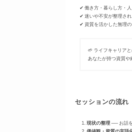
✔ 働き方・暮らし方・
✔ 迷いや不安が整理さ
✔ 資質を活かした無理
🌱 ライフキャリ
あなたが持つ資質や
セッションの流れ
現状の整理
── お
価値観・資質の言語