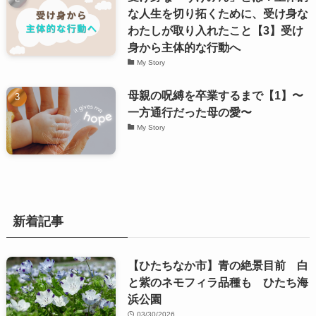
な人生を切り拓くために、受け身な
わたしが取り入れたこと【3】受け
身から主体的な行動へ
My Story
母親の呪縛を卒業するまで【1】〜
一方通行だった母の愛〜
My Story
新着記事
【ひたちなか市】青の絶景目前 白
と紫のネモフィラ品種も ひたち海
浜公園
03/30/2026